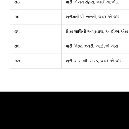
૩૩.
શ્રી લોચન સેહરા, આઈ.એ.એસ
૩૪.
શ્રીમતી પી. ભારતી, આઈ.એ.એસ
૩૫.
મિસ શાલિની અગ્રવાલ, આઈ.એ.એસ
૩૬.
શ્રી કિરણ ઝવેરી, આઈ.એ.એસ
૩૭.
શ્રી આર. બી. બારડ, આઈ.એ.એસ