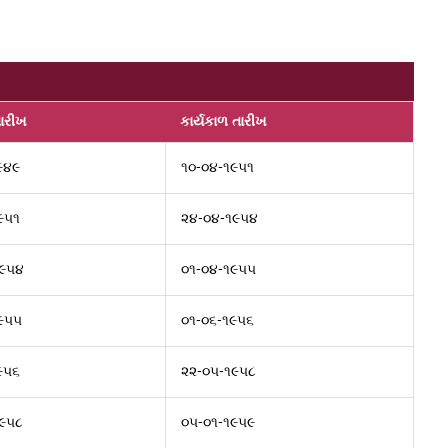
ારીખ
કાર્યકાળ તારીખ
૯૪૯
૧૦-૦૪-૧૯૫૧
૯૫૧
૨૪-૦૪-૧૯૫૪
૧૯૫૪
૦૧-૦૪-૧૯૫૫
૯૫૫
૦૧-૦૬-૧૯૫૬
૯૫૬
૨૨-૦૫-૧૯૫૮
૯૫૮
૦૫-૦૧-૧૯૫૯