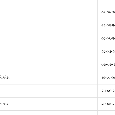
૦૨-૦૪-૧
૨૬-૦૨-૨
૦૮-૦૬-૨
૨૮-૦૩-૨
૦૭-૦૭-૨
.એ.એસ.
૧૬-૦૮-૨
૨૫-૦૯-૨
.એ.એસ.
૨૪-૦૨-૨