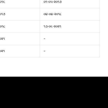
૦૧૬
૦૧-૦૫-૨૦૧૭
૦૧૭
૦૪-૦૪-૨૦૧૮
૦૧૮
૧૩-૦૬-૨૦૨૧
૦૨૧
–
૦૨૧
–