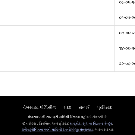
૦૯-૦૫-૨
૦૧-૦૫-૨
૦૩-૦૪-૨
૧૪-૦૬-૨
૨૨-૦૬-૨
વેબસાઇટ પોલિસીજ
મદદ
સમ્પર્ક
પ્રતિસાદ
વેબસાઇટની સામગ્રી માલિકી જિલ્લા વહીવટી તંત્રની છે.
© વડોદરા , વિકસિત અને હોસ્ટેદ
રાષ્ટ્રીય સુચના વિજ્ઞાન કેન્દ્ર
,
ઇલેક્ટ્રોનિક્સ અને માહિતી ટેકનોલોજી મંત્રાલય
, ભારત સરકાર