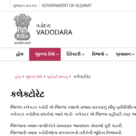
ગુજરાત સરકાર
GOVERNMENT OF GUJARAT
વડોદરા
VADODARA
હોમ
જીલ્લા વિશે
ડિરેક્ટરી
વિભાગો
પ્રવાસન
કલેક્ટોરેટ
હોમ
જીલ્લા વિશે
વહીવટી માળખું
કલેક્ટોરેટ
જિલ્લા કલેકટર કચેરી એ જિલ્લા કક્ષાએ રાજય સરકારનું સીધુ પ્રતિનિધિ
કલેકટર કચેરીના સંપર્કમાં આવે જ છે. કલેક્ટર એ જિલ્લા વહીવટી તંત્ર અધિક
જિલ્લાના તમામ નાગરિકોને સમયસર આવશ્યક સેવાઓ પુરી પાડવી.
જિલ્લાની તમામ કચેરીઓના સંકલનકર્તા તરીકેની ભૂમિકા નિભાવવી.