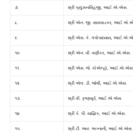
૭.
શ્રી પ્રદુમનસિંહજી, આઈ.એ.એસ.
૮.
શ્રી એન. જી. સાસવાડકર, આઈ.એ.
૯.
શ્રી એસ. કે. ગંગોપાધ્યાય, આઈ.એ.
૧૦.
શ્રી એન. વી. વણીકર, આઈ.એ.એસ.
૧૧.
શ્રી એસ. જે. કોએલ્હો, આઈ.એ.એસ
૧૨.
શ્રી એલ. ડી. જોષી, આઈ.એ.એસ.
૧૩.
શ્રી વી. કૃષ્ણમૂર્ત, આઈ.એ.એસ.
૧૪.
શ્રી કે. પી. યાજ્ઞિક, આઈ.એ.એસ.
૧૫.
શ્રી ટી. આર. અગ્નાની, આઈ.એ.એસ.