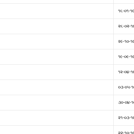
૧૬-૦૧-૧
૨૬-૦૨-૧
૨૯-૧૦-૧
૧૯-૦૯-૧
૧૨-૦૪-૧
૦૩-૦૫-૧
૩૦-૦૪-૧
૨૧-૦૩-૧
૨૨-૧૦-૧