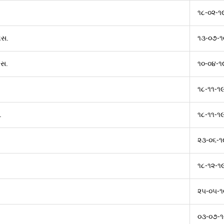
૧૮-૦૨-૧
એસ.
૧૩-૦૭-૧
એસ.
૧૦-૦૪-૧
૧૮-૧૧-૧
.
૧૮-૧૧-૧
૨૩-૦૬-૧
૧૮-૧૨-૧
૨૫-૦૫-
૦૩-૦૭-