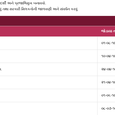
રદર્શી અને પ્રજાભિમુખ બનાવવો.
વવું તથા સરકારી મિલકતોની જાળવણી અને સંવર્ધન કરવું.
જોડાયા ત
૦૧-૦૮-૧
૧૦-૦૪-૧
.
૨૪-૦૪-
૨૧-૦૪-૧
૦૧-૦૬-૧
૦૮-૦૭-૧