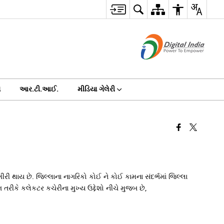
સ
આર.ટી.આઈ.
મીડિયા ગેલેરી
 થાય છે. જિલ્લાના નાગરિકો કોઈ ને કોઈ કામના સંદર્ભમાં જિલ્લા
ભ તરીકે કલેકટર કચેરીના મુખ્ય ઉદ્દેશો નીચે મુજબ છે,