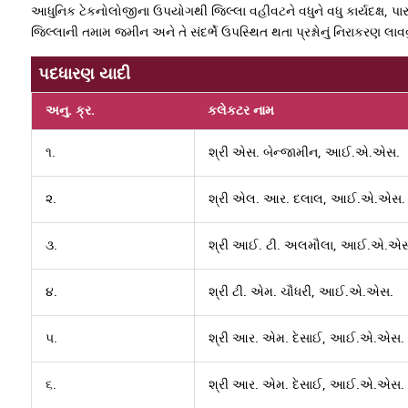
આધુનિક ટેકનોલોજીના ઉપયોગથી જિલ્લા વહીવટને વધુને વધુ કાર્યદક્ષ, પા
જિલ્લાની તમામ જમીન અને તે સંદર્ભે ઉપસ્થિત થતા પ્રશ્નોનું નિરાકરણ લા
પદધારણ યાદી
અનુ. ક્ર.
કલેકટર નામ
૧.
શ્રી એસ. બેન્જામીન, આઈ.એ.એસ.
૨.
શ્રી એલ. આર. દલાલ, આઈ.એ.એસ.
૩.
શ્રી આઈ. ટી. અલમૌલા, આઈ.એ.એસ
૪.
શ્રી ટી. એમ. ચૌધરી, આઈ.એ.એસ.
૫.
શ્રી આર. એમ. દેસાઈ, આઈ.એ.એસ.
૬.
શ્રી આર. એમ. દેસાઈ, આઈ.એ.એસ.