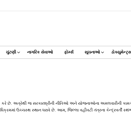
ચુંટણી
નાગરિક સેવાઓ
ફોર્મ્સ
સૂચનાઓ
ડોક્યુમેન્ટ્
ત્વ કરે છે. અત્રેથી જ સરકારશ્રીની નીતિઓ અને યોજનાઓના અમલવારીની કામગીરી
્રમમાં ઉચ્ચસ્થ સ્થાન ધરાવે છે. આમ, જિલ્લા વહીવટી તંત્રના કેન્દ્રવર્તી સ્થં